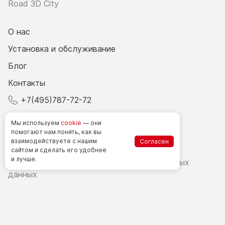
Road 3D City
О нас
Установка и обслуживание
Блог
Контакты
+7(495)787-72-72
© 2026 Все права защищены.
Мы используем
cookie
— они
помогают нам понять, как вы
взаимодействуете
с нашим
Согласен
Счетчики посетителей в РФ
сайтом
и сделать
его удобнее
и лучше.
Политика в области обработки персональных
данных
Согласие на обработку персональных данных