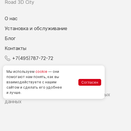
Road 3D City
О нас
Установка и обслуживание
Блог
Контакты
+7(495)787-72-72
© 2026 Все права защищены.
Мы используем
cookie
— они
помогают нам понять, как вы
взаимодействуете
с нашим
Согласен
Счетчики посетителей в РФ
сайтом
и сделать
его удобнее
и лучше.
Политика в области обработки персональных
данных
Согласие на обработку персональных данных