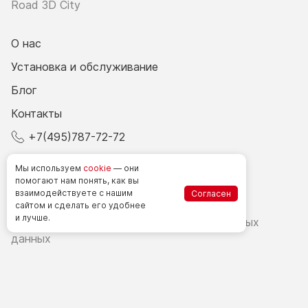
Road 3D City
О нас
Установка и обслуживание
Блог
Контакты
+7(495)787-72-72
© 2026 Все права защищены.
Мы используем
cookie
— они
помогают нам понять, как вы
взаимодействуете
с нашим
Согласен
Счетчики посетителей в РФ
сайтом
и сделать
его удобнее
и лучше.
Политика в области обработки персональных
данных
Согласие на обработку персональных данных