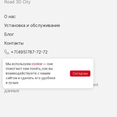
Road 3D City
О нас
Установка и обслуживание
Блог
Контакты
+7(495)787-72-72
© 2026 Все права защищены.
Мы используем
cookie
— они
помогают нам понять, как вы
взаимодействуете
с нашим
Согласен
Счетчики посетителей в РФ
сайтом
и сделать
его удобнее
и лучше.
Политика в области обработки персональных
данных
Согласие на обработку персональных данных