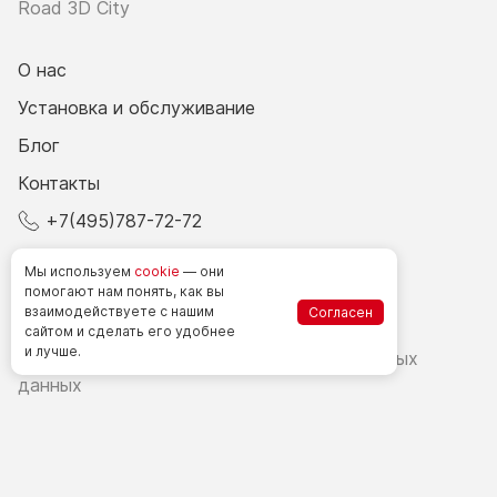
Road 3D City
О нас
Установка и обслуживание
Блог
Контакты
+7(495)787-72-72
© 2026 Все права защищены.
Мы используем
cookie
— они
помогают нам понять, как вы
взаимодействуете
с нашим
Согласен
Счетчики посетителей в РФ
сайтом
и сделать
его удобнее
и лучше.
Политика в области обработки персональных
данных
Согласие на обработку персональных данных