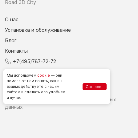
Road 3D City
О нас
Установка и обслуживание
Блог
Контакты
+7(495)787-72-72
© 2026 Все права защищены.
Мы используем
cookie
— они
помогают нам понять, как вы
взаимодействуете
с нашим
Согласен
Счетчики посетителей в РФ
сайтом
и сделать
его удобнее
и лучше.
Политика в области обработки персональных
данных
Согласие на обработку персональных данных