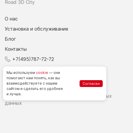
Road 3D City
О нас
Установка и обслуживание
Блог
Контакты
+7(495)787-72-72
© 2026 Все права защищены.
Мы используем
cookie
— они
помогают нам понять, как вы
взаимодействуете
с нашим
Согласен
Счетчики посетителей в РФ
сайтом
и сделать
его удобнее
и лучше.
Политика в области обработки персональных
данных
Согласие на обработку персональных данных