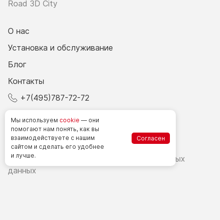
Road 3D City
О нас
Установка и обслуживание
Блог
Контакты
+7(495)787-72-72
© 2026 Все права защищены.
Мы используем
cookie
— они
помогают нам понять, как вы
взаимодействуете
с нашим
Согласен
Счетчики посетителей в РФ
сайтом
и сделать
его удобнее
и лучше.
Политика в области обработки персональных
данных
Согласие на обработку персональных данных