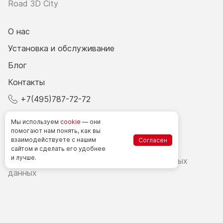
Road 3D City
О нас
Установка и обслуживание
Блог
Контакты
+7(495)787-72-72
© 2026 Все права защищены.
Мы используем
cookie
— они
помогают нам понять, как вы
взаимодействуете
с нашим
Согласен
Счетчики посетителей в РФ
сайтом
и сделать
его удобнее
и лучше.
Политика в области обработки персональных
данных
Согласие на обработку персональных данных