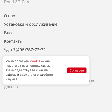
Road 3D City
О нас
Установка и обслуживание
Блог
Контакты
+7(495)787-72-72
© 2026 Все права защищены.
Мы используем
cookie
— они
помогают нам понять, как вы
взаимодействуете
с нашим
Согласен
Счетчики посетителей в РФ
сайтом
и сделать
его удобнее
и лучше.
Политика в области обработки персональных
данных
Согласие на обработку персональных данных