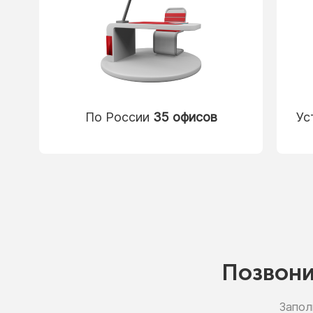
По России
35 офисов
Ус
Позвон
Запол