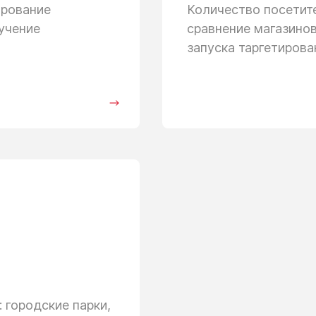
ирование
Количество посети
учение
сравнение магазино
запуска таргетиров
 городские парки,