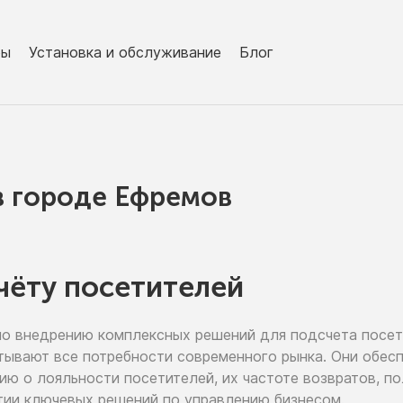
ры
Установка и обслуживание
Блог
в городe Ефремов
чёту посетителей
по внедрению
комплексных решений для подсчета посе
тывают все потребности современного рынка. Они обе
цию
о лояльности
посетителей,
их частоте
возвратов, п
тии
ключевых решений
по управлению
бизнесом.