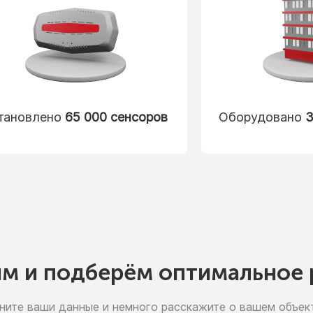
тановлено
65 000 сенсоров
Оборудовано
3
им
и подберём
оптимальное 
ните ваши данные
и немного
расскажите
о вашем
объект