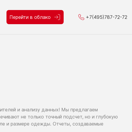
Перейти в облако
+7(495)787-72-72
тителей
и анализу
данных!
Мы предлагаем
спечивают
не только
точный подсчет,
но и глубокую
оле
и размере
одежды. Отчеты, создаваемые