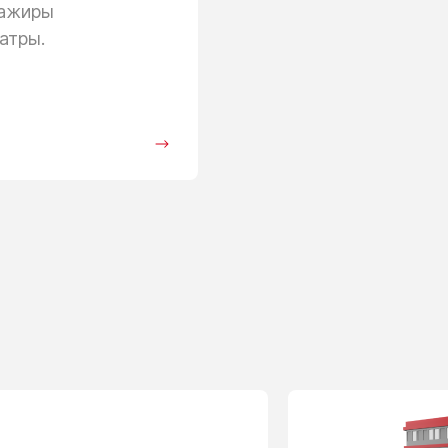
сажиры
атры.