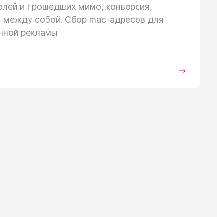
телей
и прошедших
мимо, конверсия,
в между собой. Сбор mac-адресов для
анной рекламы