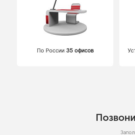
По России
35 офисов
Ус
Позвон
Запол