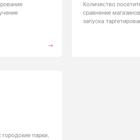
ирование
Количество посети
учение
сравнение магазино
запуска таргетиров
 городские парки,