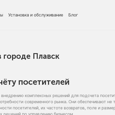
ры
Установка и обслуживание
Блог
в городe Плавск
чёту посетителей
 внедрению
комплексных решений для подсчета посет
потребности современного рынка. Они обеспечивают
не 
ьности
посетителей,
их частоте
возвратов, поле
и разме
х решений
по управлению
бизнесом.