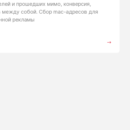
телей
и прошедших
мимо, конверсия,
в между собой. Сбор mac-адресов для
анной рекламы