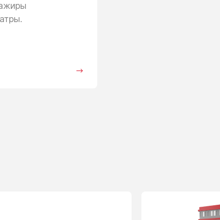
сажиры
атры.