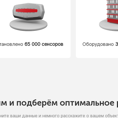
тановлено
65 000 сенсоров
Оборудовано
3
им
и подберём
оптимальное 
ните ваши данные
и немного
расскажите
о вашем
объект