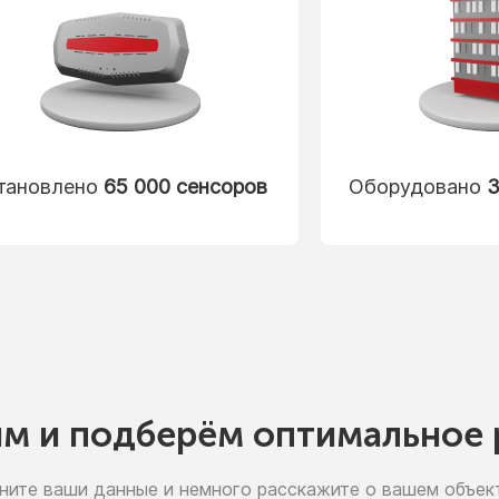
тановлено
65 000 сенсоров
Оборудовано
3
им
и подберём
оптимальное 
ните ваши данные
и немного
расскажите
о вашем
объект