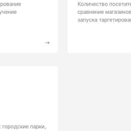
ирование
Количество посети
учение
сравнение магазино
запуска таргетиров
 городские парки,