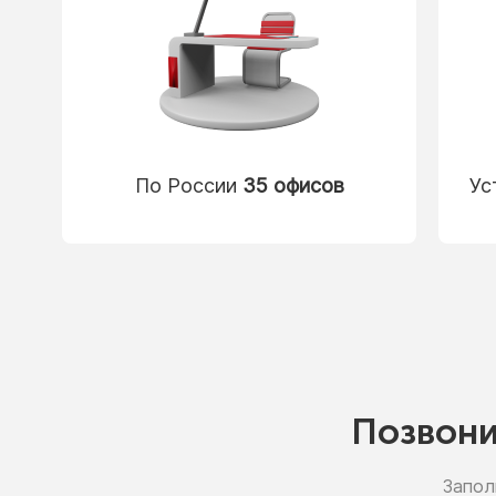
По России
35 офисов
Ус
Позвон
Запол