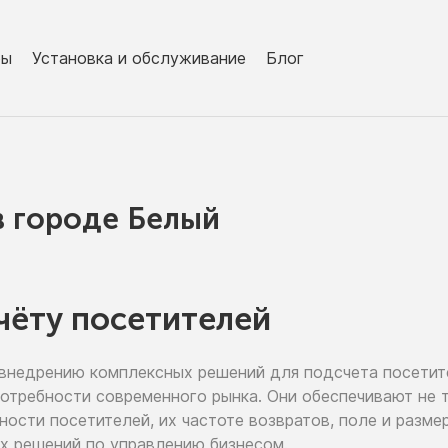
ры
Установка и обслуживание
Блог
в городe Белый
чёту посетителей
 внедрению
комплексных решений для подсчета посети
потребности современного рынка. Они обеспечивают
не 
ьности
посетителей,
их частоте
возвратов, поле
и разме
х решений
по управлению
бизнесом.