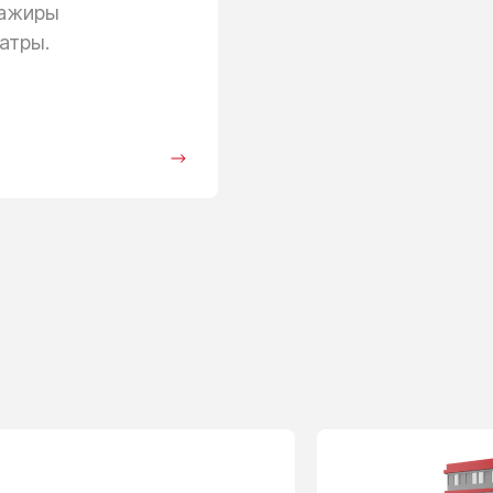
сажиры
атры.