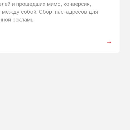
телей
и прошедших
мимо, конверсия,
в между собой. Сбор mac-адресов для
анной рекламы