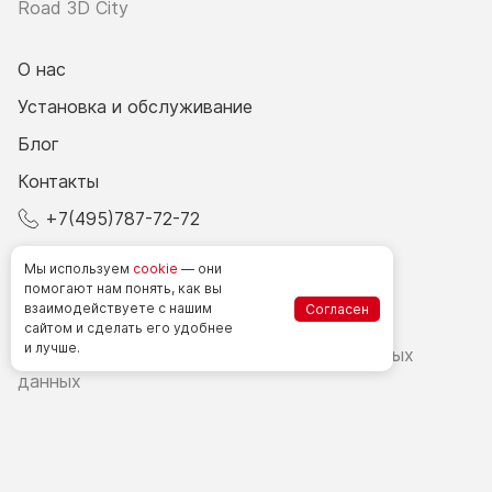
Road 3D City
О нас
Установка и обслуживание
Блог
Контакты
+7(495)787-72-72
© 2026 Все права защищены.
Мы используем
cookie
— они
помогают нам понять, как вы
взаимодействуете
с нашим
Согласен
Счетчики посетителей в РФ
сайтом
и сделать
его удобнее
и лучше.
Политика в области обработки персональных
данных
Согласие на обработку персональных данных