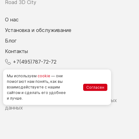
Road 3D City
О нас
Установка и обслуживание
Блог
Контакты
+7(495)787-72-72
© 2026 Все права защищены.
Мы используем
cookie
— они
помогают нам понять, как вы
взаимодействуете
с нашим
Согласен
Счетчики посетителей в РФ
сайтом
и сделать
его удобнее
и лучше.
Политика в области обработки персональных
данных
Согласие на обработку персональных данных