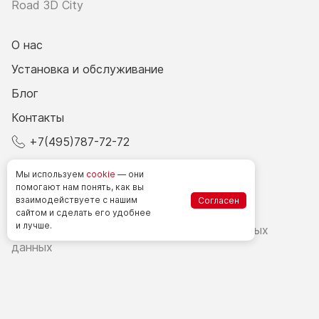
Road 3D City
О нас
Установка и обслуживание
Блог
Контакты
+7(495)787-72-72
© 2026 Все права защищены.
Мы используем
cookie
— они
помогают нам понять, как вы
взаимодействуете
с нашим
Согласен
Счетчики посетителей в РФ
сайтом
и сделать
его удобнее
и лучше.
Политика в области обработки персональных
данных
Согласие на обработку персональных данных