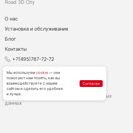
Road 3D City
О нас
Установка и обслуживание
Блог
Контакты
+7(495)787-72-72
© 2026 Все права защищены.
Мы используем
cookie
— они
помогают нам понять, как вы
взаимодействуете
с нашим
Согласен
Счетчики посетителей в РФ
сайтом
и сделать
его удобнее
и лучше.
Политика в области обработки персональных
данных
Согласие на обработку персональных данных